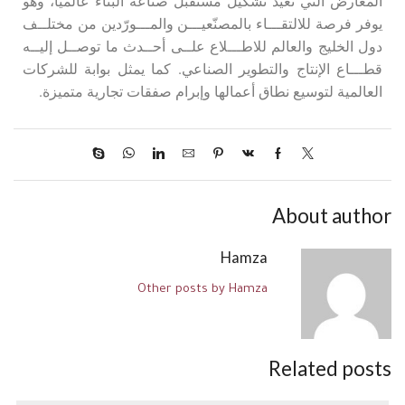
المعارض التي تعيد تشكيل مستقبل صناعة البناء عالميًا، وهو
يوفر فرصة للالتقـــاء بالمصنّعيـــن والمـــورّدين من مختلــف
دول الخليج والعالم للاطـــلاع علــى أحــدث ما توصــل إليــه
قطـــاع الإنتاج والتطوير الصناعي. كما يمثل بوابة للشركات
العالمية لتوسيع نطاق أعمالها وإبرام صفقات تجارية متميزة.
About author
Hamza
Other posts by Hamza
Related posts