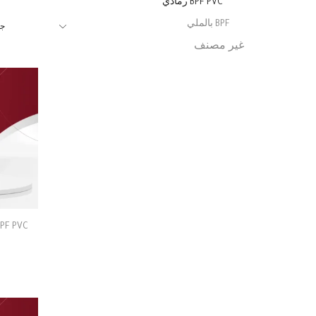
BPF PVC رمادي
BPF بالملي
جل
غير مصنف
BPF PVC رماد