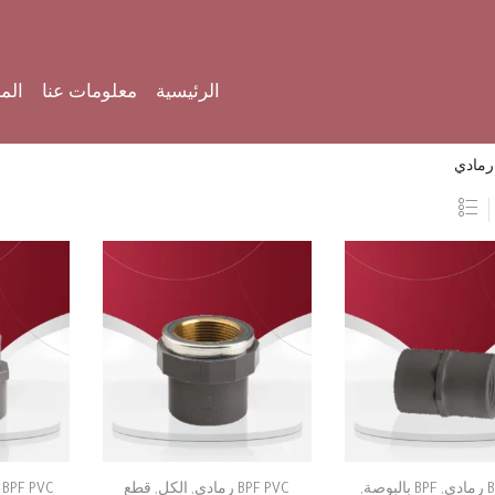
الرئيسية
معلومات عنا
الم
ي
,
BPF بالبوصة
,
BPF PVC رمادي
,
الكل
,
قطع
BPF PVC رمادي