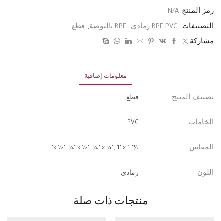
رمز المنتج:
N/A
التصنيفات:
BPF PVC رمادي
,
BPF بالبوصة
,
قطع
مشاركة:
معلومات إضافية
تصنيف المنتج
قطع
الخامات
PVC
المقاس
½" x ½", ¾" x ½", ¾" x ¾", 1" x 1"
اللون
رمادي
منتجات ذات صلة