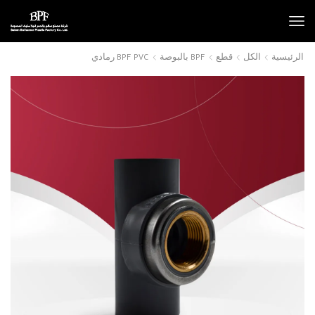
الرئيسية
الكل
قطع
BPF بالبوصة
BPF PVC رمادي