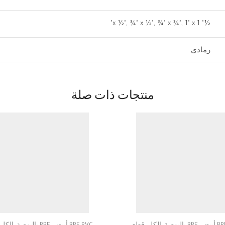
½" x ½", ¾" x ½", ¾" x ¾", 1" x 1"
رمادي
منتجات ذات صلة